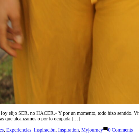
 «Hoy elijo SER, no HACER.» Y por un momento, todo hizo sentido. Vi
etas que alcanzamos o por lo ocupada […]
es
,
Experiencias
,
Inspiración
,
Inspiration
,
Myjourney
0 Comments