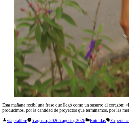
Esta mañana recibí una frase que llegó como un susurro al corazón:
producimos, por la cantidad de proyectos que terminamos, por las m
Publicado
Publicado
Etiquetas:
viajeralibre
5 agosto, 2026
5 agosto, 2026
Entradas
Experienc
por
en