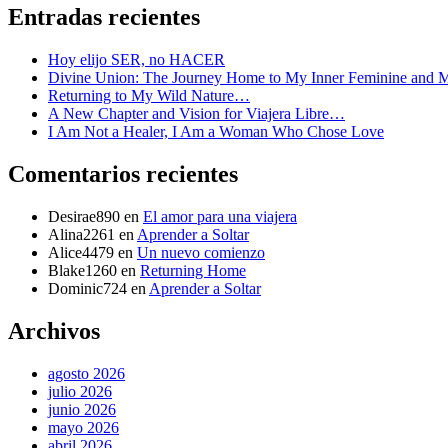
Entradas recientes
Hoy elijo SER, no HACER
Divine Union: The Journey Home to My Inner Feminine and M
Returning to My Wild Nature…
A New Chapter and Vision for Viajera Libre…
I Am Not a Healer, I Am a Woman Who Chose Love
Comentarios recientes
Desirae890
en
El amor para una viajera
Alina2261
en
Aprender a Soltar
Alice4479
en
Un nuevo comienzo
Blake1260
en
Returning Home
Dominic724
en
Aprender a Soltar
Archivos
agosto 2026
julio 2026
junio 2026
mayo 2026
abril 2026