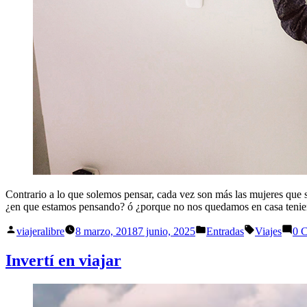
Contrario a lo que solemos pensar, cada vez son más las mujeres que
¿en que estamos pensando? ó ¿porque no nos quedamos en casa tenie
Publicado
Publicado
Etiquetas:
viajeralibre
8 marzo, 2018
7 junio, 2025
Entradas
Viajes
0 
por
en
Invertí en viajar