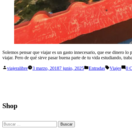
Solemos pensar que viajar es un gasto innecesario, que ese dinero lo 
viajar. Pero de qué sirve pasar buena parte de tu vida estudiando, tr
Publicado
Publicado
Etiquetas:
viajeralibre
3 marzo, 2018
7 junio, 2025
Entradas
Viajes
0 
por
en
Shop
Buscar: