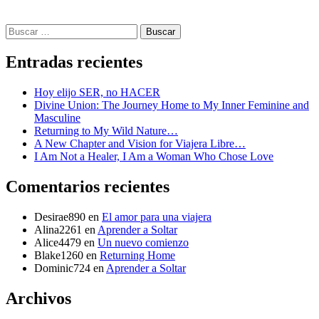
Buscar:
Entradas recientes
Hoy elijo SER, no HACER
Divine Union: The Journey Home to My Inner Feminine and
Masculine
Returning to My Wild Nature…
A New Chapter and Vision for Viajera Libre…
I Am Not a Healer, I Am a Woman Who Chose Love
Comentarios recientes
Desirae890
en
El amor para una viajera
Alina2261
en
Aprender a Soltar
Alice4479
en
Un nuevo comienzo
Blake1260
en
Returning Home
Dominic724
en
Aprender a Soltar
Archivos