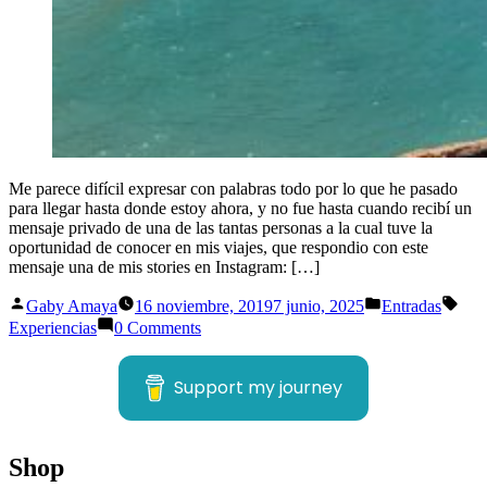
Me parece difícil expresar con palabras todo por lo que he pasado
para llegar hasta donde estoy ahora, y no fue hasta cuando recibí un
mensaje privado de una de las tantas personas a la cual tuve la
oportunidad de conocer en mis viajes, que respondio con este
mensaje una de mis stories en Instagram: […]
Publicado
Publicado
Etiq
Gaby Amaya
16 noviembre, 2019
7 junio, 2025
Entradas
por
en
Experiencias
0 Comments
Support my journey
Shop