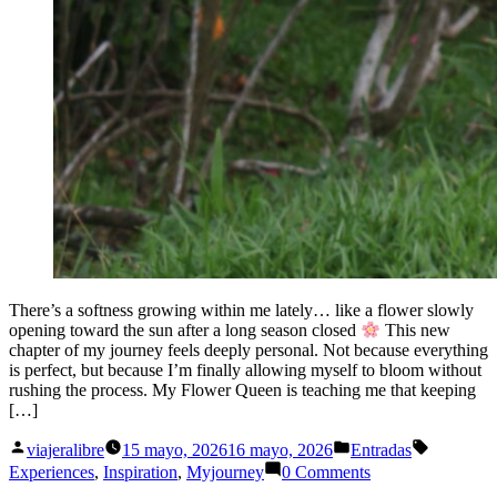
There’s a softness growing within me lately… like a flower slowly
opening toward the sun after a long season closed
This new
chapter of my journey feels deeply personal. Not because everything
is perfect, but because I’m finally allowing myself to bloom without
rushing the process. My Flower Queen is teaching me that keeping
[…]
Publicado
Publicado
Etiquetas:
viajeralibre
15 mayo, 2026
16 mayo, 2026
Entradas
por
en
Experiences
,
Inspiration
,
Myjourney
0 Comments