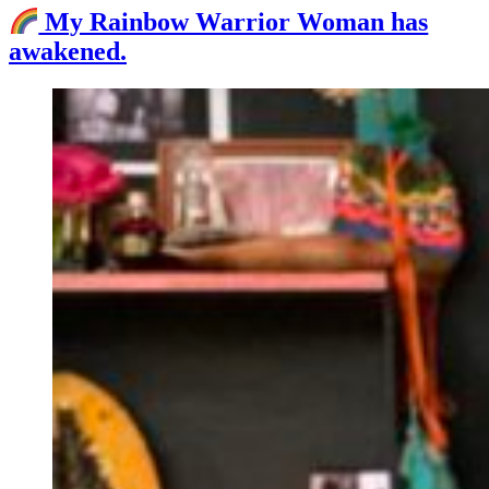
My Rainbow Warrior Woman has
awakened.