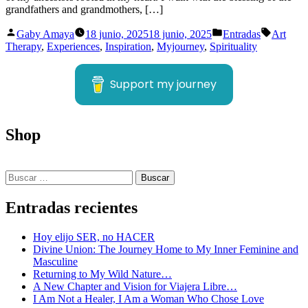
grandfathers and grandmothers, […]
Publicado
Publicado
Etiqueta
Gaby Amaya
18 junio, 2025
18 junio, 2025
Entradas
Art
por
en
Therapy
,
Experiences
,
Inspiration
,
Myjourney
,
Spirituality
Support my journey
Shop
Buscar:
Entradas recientes
Hoy elijo SER, no HACER
Divine Union: The Journey Home to My Inner Feminine and
Masculine
Returning to My Wild Nature…
A New Chapter and Vision for Viajera Libre…
I Am Not a Healer, I Am a Woman Who Chose Love