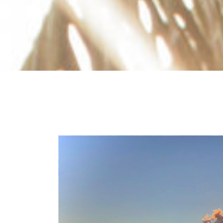
ESPAÑOL
COURSES
BLOG
GALLERY
BOOK
A
DISCOVERY
CALL