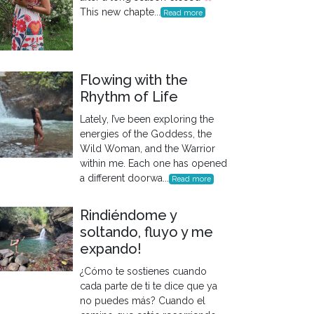
This new chapte...
Read more
Flowing with the
Rhythm of Life
Lately, I’ve been exploring the
energies of the Goddess, the
Wild Woman, and the Warrior
within me. Each one has opened
a different doorwa...
Read more
Rindiéndome y
soltando, fluyo y me
expando!
¿Cómo te sostienes cuando
cada parte de ti te dice que ya
no puedes más? Cuando el