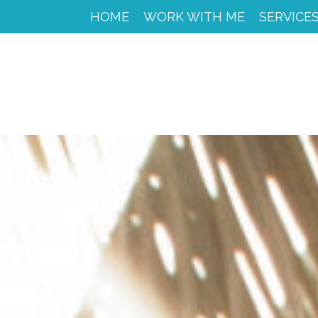
HOME
HOME
WORK WITH ME
SERVICE
WORK
WITH
ME
CACAO
SPIRIT
RETREAT
SERVICES
PORTFOLIO
MY
JOURNEY
MY
BOOKS
LIBROS
EN