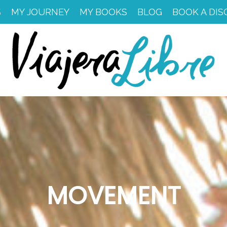
S
MY JOURNEY
MY BOOKS
BLOG
BOOK A DIS
MOVEMENT