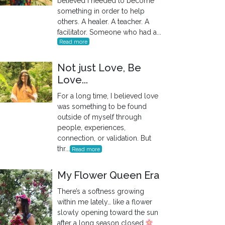
believed I needed to become
something in order to help
others. A healer. A teacher. A
facilitator. Someone who had a...
Read more
Not just Love, Be
Love...
For a long time, I believed love
was something to be found
outside of myself through
people, experiences,
connection, or validation. But
thr...
Read more
My Flower Queen Era
There’s a softness growing
within me lately… like a flower
slowly opening toward the sun
after a long season closed