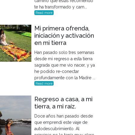
camino que estás recorriendo
te ha transformado y cam...
Read more
Mi primera ofrenda,
iniciación y activación
en mi tierra
Han pasado solo tres semanas
desde mi regreso a esta tierra
sagrada que me vio nacer, y ya
he podido re-conectar
profundamente con la Madre ...
Read more
Regreso a casa, a mi
tierra, a mi raíz.
Doce años han pasado desde
que emprendí este viaje de
autodescubrimiento. Al
principio no lo tenía muy claro,